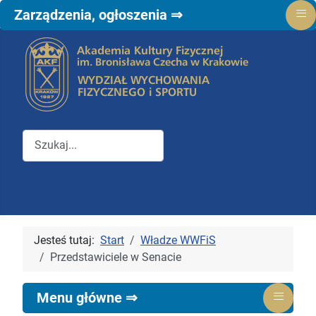
≡
Zarządzenia, ogłoszenia ⇒
Przeszukuj witrynę Wydziału WFiS
Jesteś tutaj:
Start
Władze WWFiS
Przedstawiciele w Senacie
≡
Menu główne ⇒