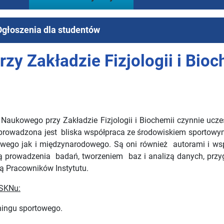
Ogłoszenia dla studentów
y Zakładzie Fizjologii i Bioc
Naukowego przy Zakładzie Fizjologii i Biochemii czynnie uc
 prowadzona jest bliska współpraca ze środowiskiem sportowym
owego jak i międzynarodowego. Są oni również autorami i wsp
ą prowadzenia badań, tworzeniem baz i analizą danych, prz
ą Pracowników Instytutu.
 SKNu:
ningu sportowego.