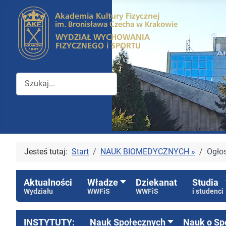
Przeszukuj witrynę Wydziału WFiS
Jesteś tutaj:
Start
NAUK BIOMEDYCZNYCH »
Ogłos
Aktualności
Władze
Dziekanat
Studia
Wydziału
WWFiS
WWFiS
i studenci
INSTYTUTY:
Nauk Społecznych
Nauk o Sp