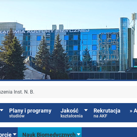
zenia Inst. N. B.
Plany i programy
Jakość
Rekrutacja
» 
studiów
kształcenia
na AKF
orcie
Nauk Biomedycznych