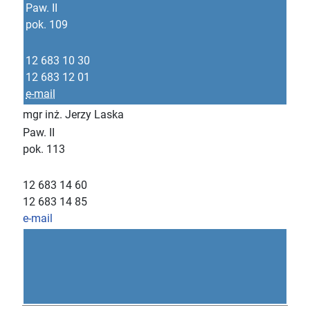
Paw. II
pok. 109
12 683 10 30
12 683 12 01
e-mail
mgr inż. Jerzy Laska
Paw. II
pok. 113
12 683 14 60
12 683 14 85
e-mail