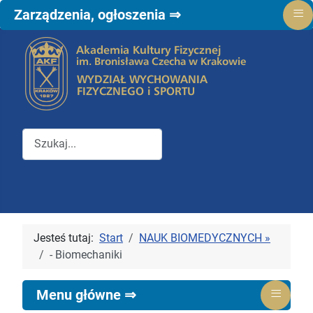
≡
Zarządzenia, ogłoszenia ⇒
Przeszukuj witrynę Wydziału WFiS
Jesteś tutaj:
Start
NAUK BIOMEDYCZNYCH »
- Biomechaniki
≡
Menu główne ⇒