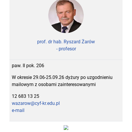
prof. dr hab. Ryszard Żarów
- profesor
paw. II pok. 206
W okresie 29.06-25.09.26 dyżury po uzgodnieniu
mailowym z osobami zainteresowanymi
12 683 13 25
wazarow@cyf-kr.edu.pl
e-mail