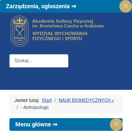
≡
Zarządzenia, ogłoszenia ⇒
Przeszukuj witrynę Wydziału WFiS
Jesteś tutaj:
Start
NAUK BIOMEDYCZNYCH »
- Antropologii
≡
Menu główne ⇒