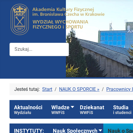
Przeszukuj witrynę Wydziału WFiS
Jesteś tutaj:
Start
NAUK O SPORCIE »
Pracownicy I
Aktualności
Władze
Dziekanat
Studia
Wydziału
WWFiS
WWFiS
i studenci
INSTYTUTY:
Nauk Społecznych
Nauk o Sp