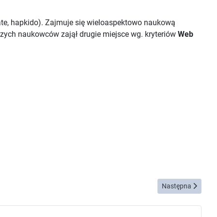
karate, hapkido). Zajmuje się wieloaspektowo naukową
czych naukowców zajął drugie miejsce wg. kryteriów
Web
Następna strona:
Następna