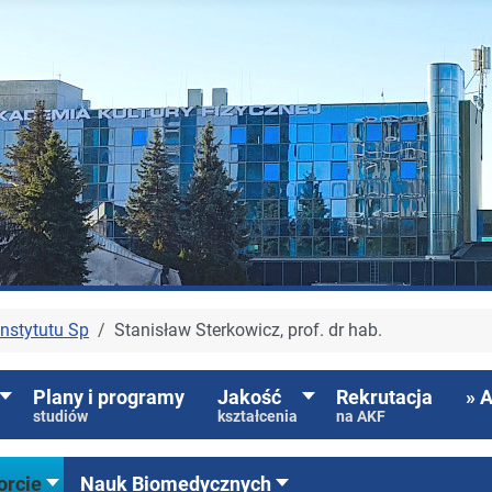
nstytutu Sp
Stanisław Sterkowicz, prof. dr hab.
Plany i programy
Jakość
Rekrutacja
» 
studiów
kształcenia
na AKF
orcie
Nauk Biomedycznych