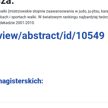
za:
ów walki (mistrzowskie stopnie zaawansowania w judo, ju-jitsu, 
kach i sportach walki. W światowym rankingu najbardziej twór
 dekadzie 2001-2010.
view/abstract/id/10549
agisterskich: