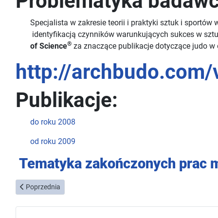
Problematyka badawc
Specjalista w zakresie teorii i praktyki sztuk i sport
identyfikacją czynników warunkujących sukces w sztu
®
of Science
za znaczące publikacje dotyczące judo w
http://archbudo.com/
Publikacje:
do roku 2008
od roku 2009
Tematyka zakończonych prac m
Poprzednia strona: prof. dr hab. Vladimir Lyakh
Poprzednia